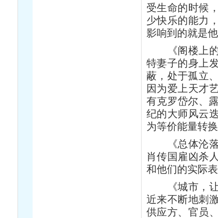
受生命的时候
少快乐的能力
影响到的就是
《阁楼上的疯
特妻子的身上
蔽，处于孤立、
因为爱上天才
有克罗岱尔、露
纪的大师风云
为等价能量转
《总体沦落的
肖传国雇凶杀
和他们的实际
《城市，让谁
近来不断地刺
供应方、官员