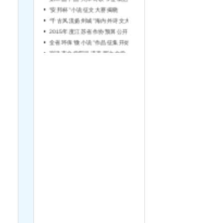
“安邦杯”小说征文大赛揭晓
“千古风流扬州城”海内外诗文大赛征稿
2015年度江苏省作协预算公开说明
全省环保“微小说”作品征集开始啦！
宿迁市文学院引进高层次文学人才简章（第2号）