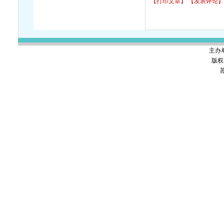
【打印文章】
【发表评论】
主办
版权
苏