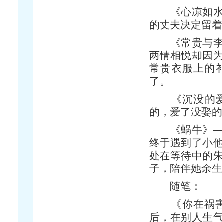
《心凉如水》
的丈夫决定留
《常贵与李香
两情相悦却因
常贵衣服上的
了。
《沉没的爱》
的，爱了没娶
《蜗牛》——
终于遇到了小
处在等待中的
子，陪伴她余
随笔：
《你在祸害自
后，在别人生