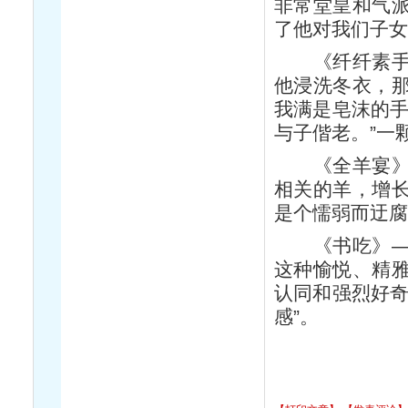
非常堂皇和气
了他对我们子
《纤纤素手》
他浸洗冬衣，
我满是皂沫的手
与子偕老。”一
《全羊宴》—
相关的羊，增
是个懦弱而迂
《书吃》——
这种愉悦、精
认同和强烈好奇
感”。