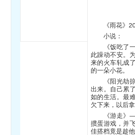
《雨花》201
小说：
《饭吃了一半
此躁动不安。
来的火车轧成
的一朵小花。
《阳光劫掠过
出来。自己累
如的生活。最
欠下来，以后
《游走》——
掼蛋游戏，并
佳搭档竟是趁