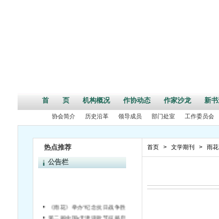
首 页
机构概况
作协动态
作家沙龙
新书
协会简介
历史沿革
领导成员
部门处室
工作委员会
热点推荐
首页
>
文学期刊
>
雨花
公告栏
《雨花》举办“纪念抗日战争胜利70周年”活动征文启事
第二届中国•天津诗歌节征稿启事