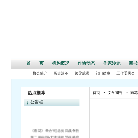
首 页
机构概况
作协动态
作家沙龙
新书
协会简介
历史沿革
领导成员
部门处室
工作委员会
热点推荐
首页
>
文学期刊
>
雨花
公告栏
《雨花》举办“纪念抗日战争胜利70周年”活动征文启事
第二届中国•天津诗歌节征稿启事