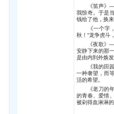
《笛声》——
我惊奇。于是
钱给了他，换
《一个字，一
秋！”龙争虎斗
《夜歌》——
安静下来的那
是由内到外焕
《我的田园生
一种奢望，而
活的希望。
《老刀的年龄
的青春、爱情
被剁得血淋淋的