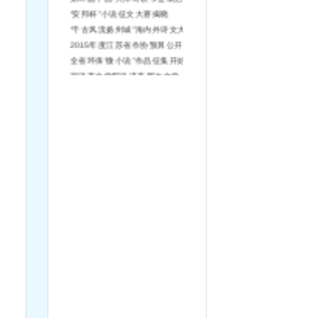
“安邦杯”小说征文大赛揭晓
“千古风流扬州城”海内外诗文大赛征稿
2015年度江苏省作协预算公开说明
全省环保“微小说”作品征集开始啦！
宿迁市文学院引进高层次文学人才简章（第2号）