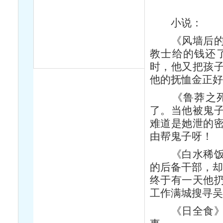
小说：
《风墙后的眼
教士给的钱还
时，他又把孩
他的抚恤金正
《鲁莽之死》
了。当他被鬼
难道是她泄的
由帮鬼子呀！
《白水稀饭的
的后备干部，却
终于有一天他
工作满城搜寻
《日全食》—