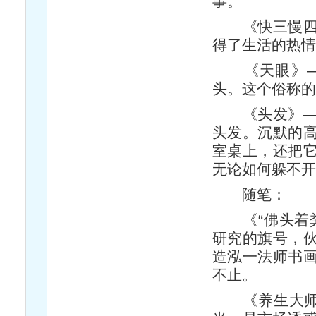
事。
《快三慢四》
得了生活的热
《天眼》——
头。这个俗称的
《头发》——
头发。沉默的
室桌上，还把
无论如何躲不
随笔：
《“佛头着粪
研究的旗号，
造泓一法师书
不止。
《养生大师辈