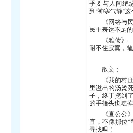
乎要与人间绝
到“神寒气静”
《网络与民意
民主表达不足
《雅债》——
耐不住寂寞，
散文：
《我的村庄我
里溢出的汤烫
子，终于挖到
的手指头也吃
《直公公》—
直，不像那位“
寻找哩！