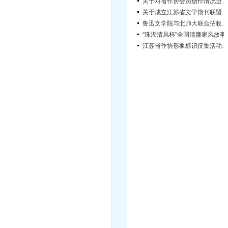
关于成立江苏省文学期刊联盟的通知
鲁迅文学院与北师大联合招收硕士研究生
“珠湖清风杯”
江苏省作协形象标识征集活动结果公告
关于征集《雨花忠魂》雨花英烈系列纪实文学丛书作者的通知