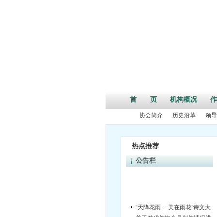
首 页
机构概况
作
协会简介
历史沿革
领导
热点推荐
公告栏
“天降花雨 ﹒美在雨花”诗文大赛评选结果揭晓
关于对省作协会员创作情况进行统计的通知