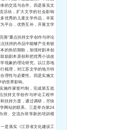
团体的交流与合作。四是落实文
流活动，扩大文学的社会影响
更多优秀的儿童文学作品，丰富
馆为平台，优势互补，开展文学
善“重点扶持文学创作与评论
重点扶持的作品中能够产生有较
剧本的热切期盼，加强对剧本创
和鼓励剧本原创和把优秀小说改
文学现象的理论研究。以江苏地
进行梳理，对江苏文学的地方特
的合理性与必要性。四是实施文
学的世界影响。
实施作家签约制，完成第五批
点扶持文学创作与评论工程申
导和扶持力度，通过调研，尽快
学网站的联系。三是举办第24
办班、交流办班等新的培训模
一是落实《江苏省文化建设工