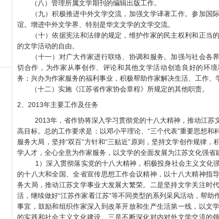
（八）管理所属文学期刊的编辑出版工作。
（九）积极推进中外文学交流，加强文学译著工作。参加国际
谊。增进中外文学界、特别是华文文学的文学交流。
（十）依据宪法和法律的规定，维护作家的民主权利和正当的
的文学活动的自由。
（十一）对广大作家进行联络、协调和服务。加强与社会各界
切合作，为作家从事创作、评论和其他文学活动创造良好的环境
务；兴办为作家服务的福利事业，积极帮助作家解决生活、工作、
（十二）实施《江苏省作家协会章程》所规定的其他职责。
2、2013年主要工作及任务
2013年，省作协将深入学习贯彻党的十八大精神，推动江苏
高目标。总的工作要求是：以邓小平理论、“三个代表”重要思想和
服务大局，坚持“双百”方针和“三贴近”原则，坚持文学创作规律
学人才，全心全意为作家服务，以文学的全面发展为江苏文化强省
1）深入贯彻落实党的十八大精神，积极投身社会主义文化强
的十八大和全国、全省宣传思想工作会议精神，以十八大精神指
务大局，推动江苏文学事业大发展大繁荣。二是坚持文学关注时
活，继续做好“江苏作家看江苏”等不同类型的系列采风活动，帮助
事宜，鼓励和组织作家深入到改革开放和生产生活第一线，以文
的实践和社会主义文化建设。三是不断深化对内对外文学交流的