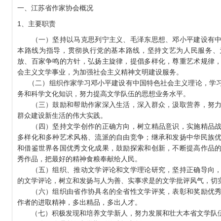
一、江苏省作家协会概况
1、主要职责
全国清廉家风故事征文大赛启事
（一）坚持以马克思列宁主义、毛泽东思想、邓小平建设有中
本路线为指导，贯彻执行党的基本路线，坚持文艺为人民服务、
放、百家争鸣的方针，弘扬主旋律，提倡多样化，尊重艺术规律
会主义文学事业，为加强社会主义精神文明建设服务。
（二）组织作家学习邓小平建设有中国特色社会主义理论，学习
务和科学文化知识，努力提高文学队伍的思想业务水平。
（三）鼓励和帮助作家深入生活，深入群众，汲取营养，努力
群众建设新生活的伟大实践。
（四）坚持文学创作的正确方向，树立精品意识，实施精品战
多样化和多种艺术风格、流派的自由竞争；继承和发扬中华民族
和借鉴世界各国优秀文化成果，鼓励探索和创新，不断提高作品
秀作品，把最好的精神食粮奉献给人民。
（五）组织、推动文学评论和文学理论研究，坚持正确导向，
的文学评论，树立和发扬与人为善、实事求是的文学批评风气，切
（六）组织由省作协具名的全省性文学评奖，表彰和奖励优秀
作者的进取精神，多出精品，多出人才。
（七）积极发现和培养文学新人，努力发展和壮大本省文学队