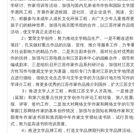
学研讨、作家培训等活动，加强与国内兄弟省市作协和国际文学
学惠民工程，开展作家进校园、进社区、进企业送书、阅读、交
力。积极参与未成年人成长文化环保工程，向广大少年儿童推荐
孩子们的精神世界。加强与南京图书馆的合作，以江苏作家作品
活动，使文学真正走进社会。
2）繁荣文学创作，努力推动文学精品生产。一是不断改进和完
项目”，扎实做好重点作品的出版、宣传、推介等服务工作，力争
大社会影响力的精品力作。二是关注剧本创作。面对社会对优秀
作的扶持，加强与江苏电视台和江苏剧本中心的战略合作，倡导
编成剧本。三是组织召开江苏作家作品系列研讨会，加强对江苏
方性写作与微观文学史为课题，组织专门力量对江苏的文学地理
点进行描绘，借助文化生态学与文学史学的方法探讨地方性写作
学译介工程，将更多优秀的江苏作家作品推介到国外，扩大江苏文
3）推进文学人才工程，构筑江苏文学人才高地。一是推进
（延期）和第六批重点扶持文学创作与评论工程结项、第八批重
报、评审、签约工作。二是加大对网络文学作家和网络文学的引
掌握江苏网络作家的基本创作情况，加强与全国知名网络作家和文
期青年作家读书班和第四期中年作家文学驿站读书班，试行异地
式，努力提高读书班培训质量。
4）推进文学品牌工程，打造文学品牌期刊和文学品牌活动。