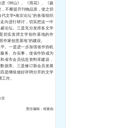
推进《钟山》、《雨花》、《扬
设，不断提升刊物品质，使之切
代文学•南京论坛”的各项组织
与走向进行研讨，切实把这一中
权威论坛。三是充分发挥各文学
是切实发挥文学创作基地的作
苏作家创意基地”的建设。
平。一是进一步加强省作协机
抓服务、办实事，使省作协成为
库和省市会员信息资料库建设，
息数据库。三是修订新会员发展
。四是继续做好评聘分开的文学
撰工作。
末页
责任编辑：程家由