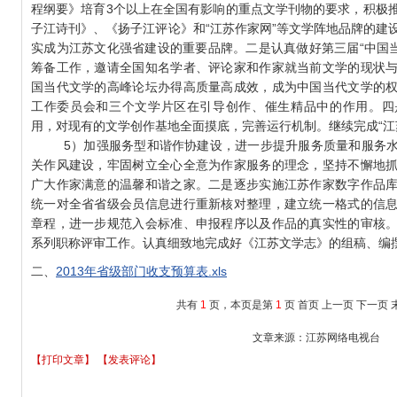
程纲要》培育3个以上在全国有影响的重点文学刊物的要求，积极
子江诗刊》、《扬子江评论》和“江苏作家网”等文学阵地品牌的建
实成为江苏文化强省建设的重要品牌。二是认真做好第三届“中国当
筹备工作，邀请全国知名学者、评论家和作家就当前文学的现状
国当代文学的高峰论坛办得高质量高成效，成为中国当代文学的
工作委员会和三个文学片区在引导创作、催生精品中的作用。四
用，对现有的文学创作基地全面摸底，完善运行机制。继续完成“江
5）加强服务型和谐作协建设，进一步提升服务质量和服务水
关作风建设，牢固树立全心全意为作家服务的理念，坚持不懈地
广大作家满意的温馨和谐之家。二是逐步实施江苏作家数字作品
统一对全省省级会员信息进行重新核对整理，建立统一格式的信
章程，进一步规范入会标准、申报程序以及作品的真实性的审核
系列职称评审工作。认真细致地完成好《江苏文学志》的组稿、编
二、
2013年省级部门收支预算表.xls
共有
1
页，本页是第
1
页
首页
上一页
下一页
文章来源：江苏网络电视台
【打印文章】
【发表评论】