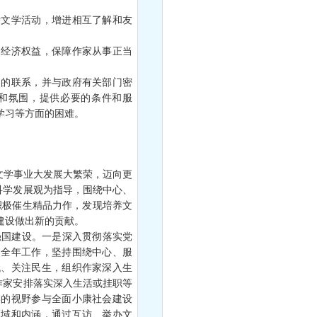
文学活动，增进相互了解和友
经济权益，保障作家从事正当
的联系，并与政府有关部门密
和氛围，提供必要的条件和服
学习等方面的困难。
文学事业大发展大繁荣，迈向更
科学发展观为指导，围绕中心、
，积极催生精品力作，发现培养文
建设做出新的贡献。
国建设。一是深入贯彻落实党
导全年工作，坚持围绕中心、服
代、关注民生，组织作家深入生
作家安排落实深入生活或挂职等
学的视野参与全面小康社会建设
领域和内涵，通过互访、举办文