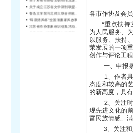
关于成立江苏省文学期刊联盟的通知
鲁迅文学院与北师大联合招收硕士研究生
各市作协及会员
“珠湖清风杯”全国清廉家风故事征文大赛启事
“重点扶持文
江苏省作协形象标识征集活动结果公告
关于征集《雨花忠魂》雨花英烈系列纪实文学丛书作者的通知
为人民服务、
以服务、扶持
荣发展的一项重
创作与评论工程
一、申报条
1、作者具有
态度和较高的
的新高度，具有
2、关注时代
现先进文化的
富民族情感、满
3、关注和反