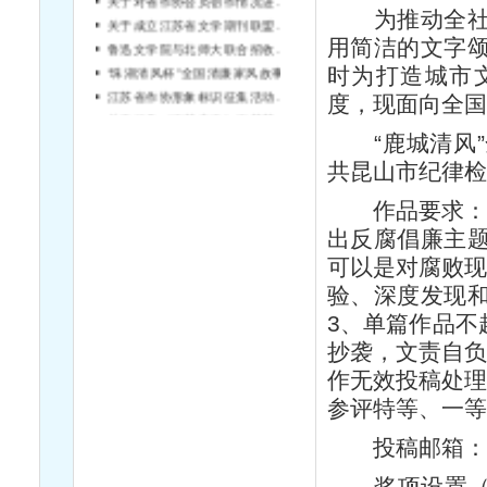
为推动全社会
关于成立江苏省文学期刊联盟的通知
用简洁的文字
鲁迅文学院与北师大联合招收硕士研究生
“珠湖清风杯”全国清廉家风故事征文大赛启事
时为打造城市
江苏省作协形象标识征集活动结果公告
度，现面向全国
关于征集《雨花忠魂》雨花英烈系列纪实文学丛书作者的通知
“鹿城清风”
共昆山市纪律检
作品要求：1
出反腐倡廉主
可以是对腐败现
验、深度发现
3、单篇作品不
抄袭，文责自负
作无效投稿处理
参评特等、一等
投稿邮箱： Lia
奖项设置（包