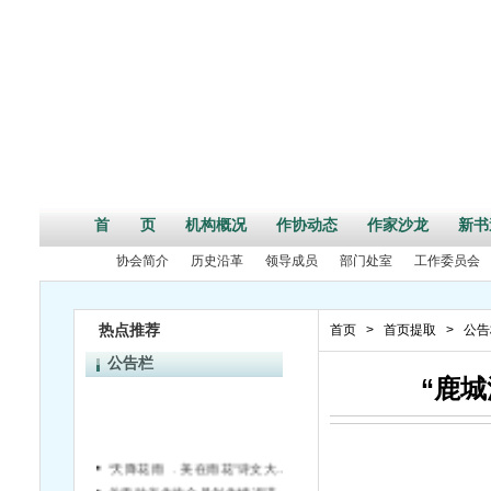
首 页
机构概况
作协动态
作家沙龙
新书
协会简介
历史沿革
领导成员
部门处室
工作委员会
热点推荐
首页
>
首页提取
>
公告
公告栏
“鹿
“天降花雨 ﹒美在雨花”诗文大赛评选结果揭晓
关于对省作协会员创作情况进行统计的通知