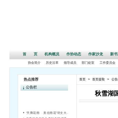
首 页
机构概况
作协动态
作家沙龙
新书
协会简介
历史沿革
领导成员
部门处室
工作委员会
热点推荐
首页
>
首页提取
>
公告
公告栏
秋雪湖
“天降花雨 ﹒美在雨花”诗文大赛评选结果揭晓
关于对省作协会员创作情况进行统计的通知