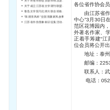
各位省作协会员
关于成立江苏省文学期刊联盟的通知
鲁迅文学院与北师大联合招收硕士研究生
由江苏省作家
“珠湖清风杯”全国清廉家风故事征文大赛启事
中心”3月30
江苏省作协形象标识征集活动结果公告
范区花博园内，
关于征集《雨花忠魂》雨花英烈系列纪实文学丛书作者的通知
外著名作家、
正着手筹建“江
位会员将公开出
地址：泰州市
邮编：2253
联系人：武
电话：0523—