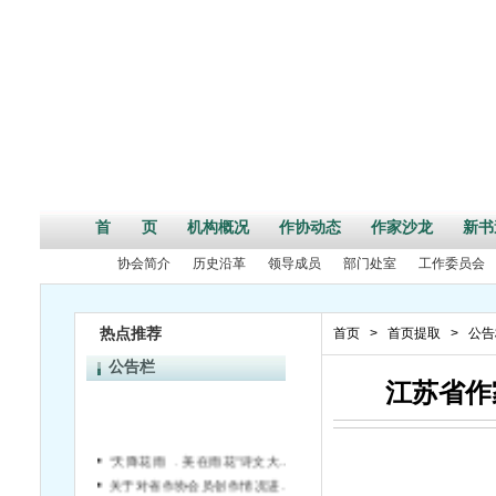
首 页
机构概况
作协动态
作家沙龙
新书
协会简介
历史沿革
领导成员
部门处室
工作委员会
热点推荐
首页
>
首页提取
>
公告
公告栏
江苏省作
“天降花雨 ﹒美在雨花”诗文大赛评选结果揭晓
关于对省作协会员创作情况进行统计的通知
关于成立江苏省文学期刊联盟的通知