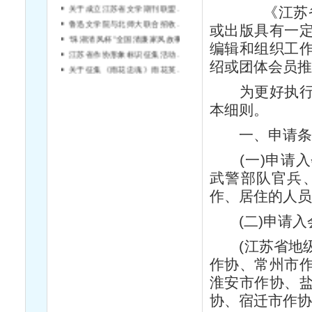
《江苏省作家
鲁迅文学院与北师大联合招收硕士研究生
或出版具有一
“珠湖清风杯”全国清廉家风故事征文大赛启事
编辑和组织工
江苏省作协形象标识征集活动结果公告
关于征集《雨花忠魂》雨花英烈系列纪实文学丛书作者的通知
绍或团体会员推
为更好执行上
本细则。
一、申请条
(一)申请入
武警部队官兵
作、居住的人员
(二)申请入
(江苏省地级
作协、常州市
淮安市作协、
协、宿迁市作协