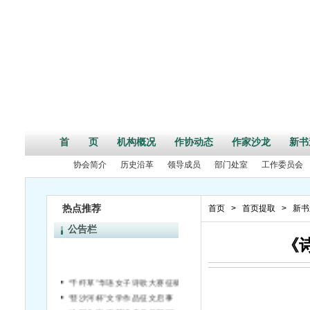
首 页
机构概况
作协动态
作家沙龙
新书
协会简介
历史沿革
领导成员
部门处室
工作委员会
热点推荐
首页
>
首页提取
>
新书
公告栏
《
“千纤草”华语女子诗歌大赛征稿启事
“登沙河杯”文学作品征文启事
“中国作家•雨花读者俱乐部”征文通知