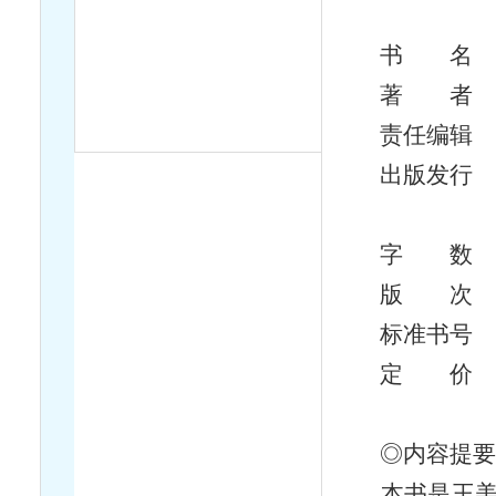
书 名 诗
著 者 
责任编辑 
出版发行 
黄山
字 数 2
版 次 201
标准书号 ISBN
定 价 29
◎内容提
本书是王美春