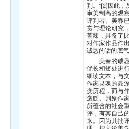
判。”[2]因
审美制高的观
评判者。美春
赏与理论研究，
苦辣，具备了
对作家作品作
诚恳的话的底
美春的诚恳，
优长和短处进
细读文本，与
作家灵魂的最
变历程，而与
褒贬、判别作
所蕴含的社会
评，有其自己
来。因为其批
理，把文论美