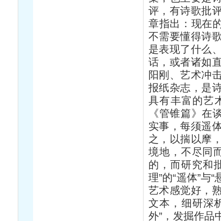
评，有诗歌批
章指出：现在的
不需要懂得诗
是表现了什么
话，或者诸如
阳刚、艺术冲
报纸杂志，是
具有丰富的艺
《管锥篇》在谈
实事，每须遥
之，以揣以摩
境地，不尽同而
的，而研究和
理”的“遥体”与
艺术感觉好，
文本，细研深析
外”，发掘作品