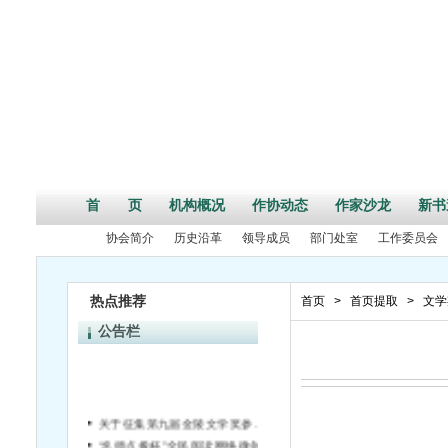
首 页
机构概况
作协动态
作家沙龙
新书
协会简介
历史沿革
领导成员
部门处室
工作委员会
热点推荐
首页
>
首页提取
>
文学
公告栏
关于征集第九届金陵文学奖参评作品的通知
“名师点拨杯”全民阅读网络微创作大赛征稿启事