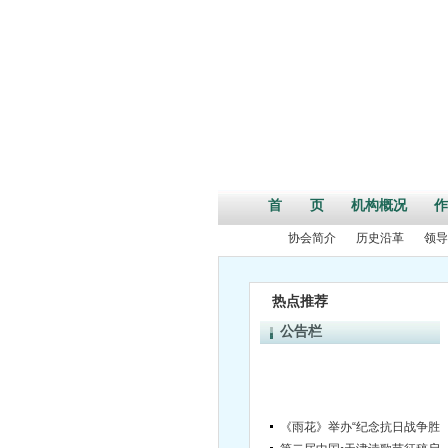
首 页
机构概况
作
协会简介
历史沿革
领导
热点推荐
公告栏
《雨花》举办“纪念抗日战争胜利70
第二届中国•天津诗歌节征稿启