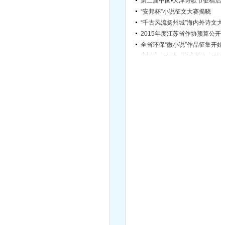
“安邦杯”小说征文大赛揭晓
“千古风流扬
2015年度江苏省作协
全省环保“
宿迁市文学院引进高层次文学人才简章（第2号）