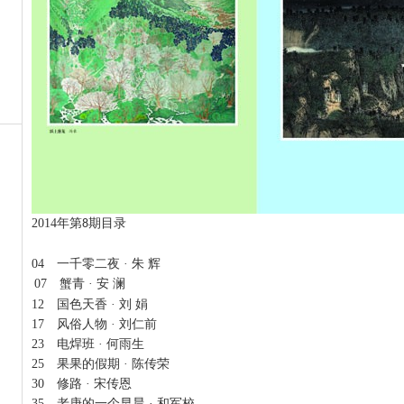
2014
年第
期目录
8
04
一千零二夜 · 朱 辉
07
蟹青 · 安 澜
12
国色天香 · 刘 娟
17
风俗人物 · 刘仁前
23
电焊班 · 何雨生
25
果果的假期 · 陈传荣
30
修路 · 宋传恩
35
老庚的一个早晨 · 和军校