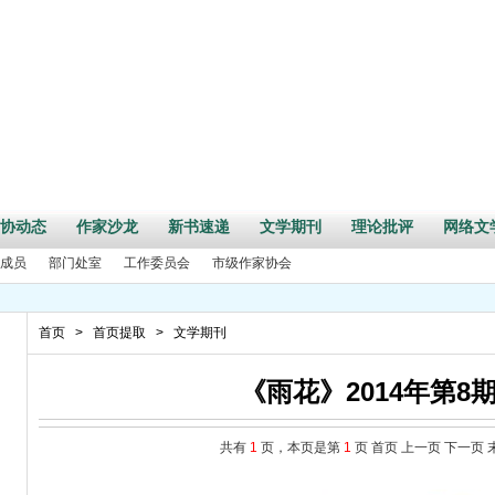
协动态
作家沙龙
新书速递
文学期刊
理论批评
网络文
成员
部门处室
工作委员会
市级作家协会
首页
>
首页提取
>
文学期刊
《雨花》2014年第8
共有
1
页，本页是第
1
页
首页
上一页
下一页
周年”活动征文启事
事