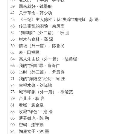
39
回来就好 · 钱墨痕
42
关于革命 · 韩少功
45
《玉纪》主人陈性：从“失踪”到回归 · 苏 迅
48
传染霍乱的实验 · 余凤高
52
“狗脚朕”（外二篇） · 乐 朋
56
树木与森林 · 高 深
59
情场（外一篇） · 陈鲁民
62
表 · 田福民
64
高人朱由校（外一篇） · 陆勇强
66
我的“叛国”罪 · 肖寿仁
68
当时（外三篇） · 尹最良
71
我的“海陆空”经历 · 阿 庄
74
幸福水饺 · 刘晓锦
75
城市印象（外一篇） · 徐澄范
79
台儿庄 · 耿 言
81
看猴 · 袁金泉
83
收藏“绿色” · 池 澄
86
薄暮微凉 · 陈 融
90
密码 · 漆宁勤
94
陶庵女子 · 沐 墨