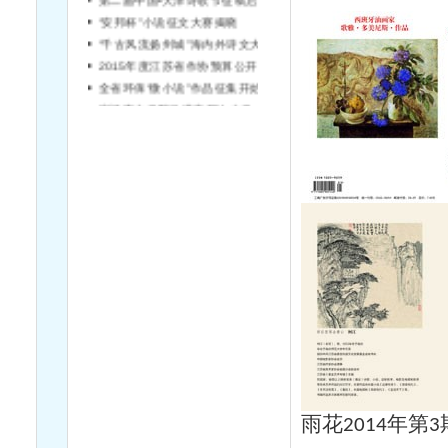
“安邦杯”小说征文大赛揭晓
“千古风流扬州城”海内外诗文大赛征稿
2015年度江苏省作协预算公开说明
全省环保“微小说”作品征集开始啦！
宿迁市文学院引进高层次文学人才简章（第2号）
雨花
年第
2014
3