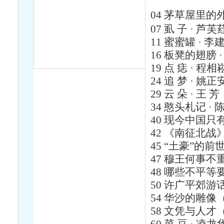
04
茅草屋里的外
07
虱 子 · 芦芙
11
蜜蜜罐 · 李
16
板凳的翅膀 ·
19
点 痣 · 程相
24
追 梦 · 姚正
29
云 朵 · 王 芳
34
憨头札记 · 陈
40
现今中国只有富
42
《南征北战》
45
“土豪”的前世
47
穆王何事不重
48
哪些不平等要
50
许广平郊游话
54
华沙的雕像（
58
文凭与人才（