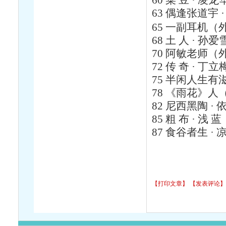
60
菜 豆 · 凌龙
63
偶逢张道宇 ·
65
一副耳机（外
68
土 人 · 孙爱
70
阿敏老师（外
72
传 奇 · 丁立
75
半闲人生有滋
78
《雨花》人（
82
尼西黑陶 · 依
85
粗 布 · 浅 蓝
87
食谷者生 · 
【打印文章】
【发表评论】