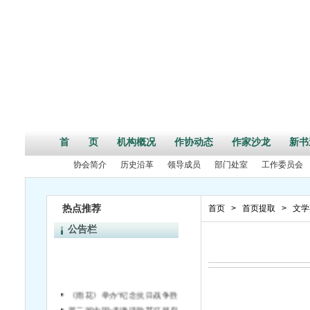
首 页
机构概况
作协动态
作家沙龙
新书
协会简介
历史沿革
领导成员
部门处室
工作委员会
热点推荐
首页
>
首页提取
>
文学
公告栏
《雨花》举办“纪念抗日战争胜利70周年”活动征文启事
第二届中国•天津诗歌节征稿启事