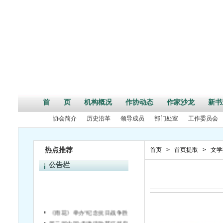
首 页
机构概况
作协动态
作家沙龙
新书
协会简介
历史沿革
领导成员
部门处室
工作委员会
热点推荐
首页
>
首页提取
>
文学
公告栏
《雨花》举办“纪念抗日战争胜利70周年”活动征文启事
第二届中国•天津诗歌节征稿启事