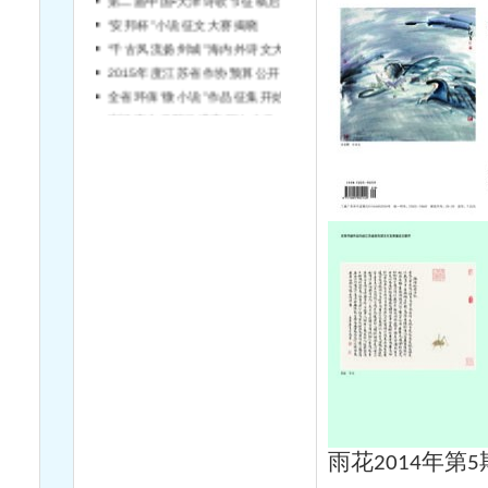
“安邦杯”小说征文大赛揭晓
“千古风流扬州城”海内外诗文大赛征稿
2015年度江苏省作协预算公开说明
全省环保“微小说”作品征集开始啦！
宿迁市文学院引进高层次文学人才简章（第2号）
雨花
年第
2014
5