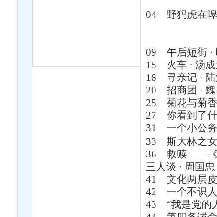
04
野犸虎在嗥叫
09
午后短街 ·
15
火车 · 汤
18
寻亲记 · 
20
招商团 · 魏
25
菊花与菊香 
27
你看到了什么
31
一个小公务
33
斯大林之女
36
救赎——
三人谈 · 周国
41
文化两层皮 
42
一个不识人
43
“我是党的人