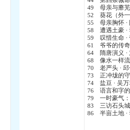
44
第四条诫命 
49
母亲与蘼芜
52
葵花（外一
55
母亲胸怀 ·
58
遭遇土豪 ·
59
叹惜生命 ·
61
爷爷的传奇 
64
隋唐演义 ·
68
像水一样流
70
老严头 · 
73
正冲垅的守
74
盐豆 · 吴
76
语言和字的魔
79
一时豪气：
83
三访石头城 
86
半亩土地 ·