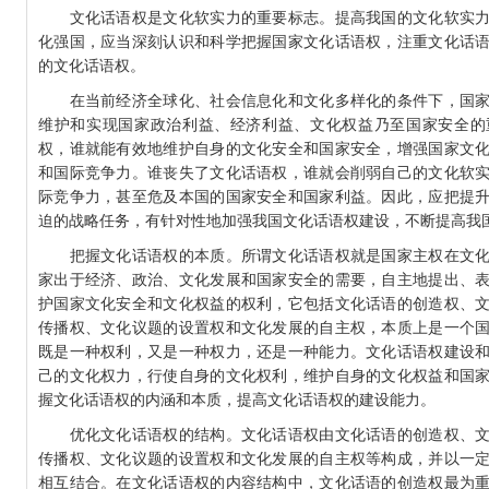
文化话语权是文化软实力的重要标志。提高我国的文化软实力
化强国，应当深刻认识和科学把握国家文化话语权，注重文化话
州城”海内外诗文大赛征稿
的文化话语权。
预算公开说明
微小说”作品征集开始啦！
在当前经济全球化、社会信息化和文化多样化的条件下，国家
维护和实现国家政治利益、经济利益、文化权益乃至国家安全的
权，谁就能有效地维护自身的文化安全和国家安全，增强国家文
和国际竞争力。谁丧失了文化话语权，谁就会削弱自己的文化软
际竞争力，甚至危及本国的国家安全和国家利益。因此，应把提
迫的战略任务，有针对性地加强我国文化话语权建设，不断提高
把握文化话语权的本质。所谓文化话语权就是国家主权在文化
家出于经济、政治、文化发展和国家安全的需要，自主地提出、
护国家文化安全和文化权益的权利，它包括文化话语的创造权、
传播权、文化议题的设置权和文化发展的自主权，本质上是一个
既是一种权利，又是一种权力，还是一种能力。文化话语权建设
己的文化权力，行使自身的文化权利，维护自身的文化权益和国
握文化话语权的内涵和本质，提高文化话语权的建设能力。
优化文化话语权的结构。文化话语权由文化话语的创造权、文
传播权、文化议题的设置权和文化发展的自主权等构成，并以一
相互结合。在文化话语权的内容结构中，文化话语的创造权最为