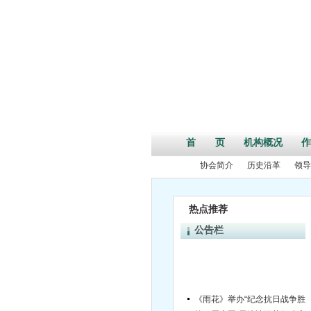
首 页
机构概况
作
协会简介
历史沿革
领导
热点推荐
公告栏
《雨花》举办“纪念抗日战争胜利70
第二届中国•天津诗歌节征稿启