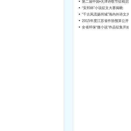
“安邦杯”小说征文大赛揭晓
“千古风流扬
2015年度江苏省作协
全省环保“
宿迁市文学院引进高层次文学人才简章（第2号）