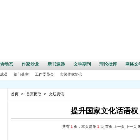
协动态
作家沙龙
新书速递
文学期刊
理论批评
网络文
成员
部门处室
工作委员会
市级作家协会
首页
>
首页提取
>
文坛资讯
提升国家文化话语权
共有
1
页，本页是第
1
页
首页
上一页
下一页
周年”活动征文启事
事