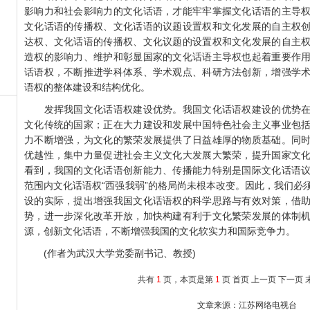
影响力和社会影响力的文化话语，才能牢牢掌握文化话语的主导
文化话语的传播权、文化话语的议题设置权和文化发展的自主权
达权、文化话语的传播权、文化议题的设置权和文化发展的自主
造权的影响力、维护和彰显国家的文化话语主导权也起着重要作
话语权，不断推进学科体系、学术观点、科研方法创新，增强学
语权的整体建设和结构优化。
发挥我国文化话语权建设优势。我国文化话语权建设的优势在
文化传统的国家；正在大力建设和发展中国特色社会主义事业包
力不断增强，为文化的繁荣发展提供了日益雄厚的物质基础。同
优越性，集中力量促进社会主义文化大发展大繁荣，提升国家文
看到，我国的文化话语创新能力、传播能力特别是国际文化话语
范围内文化话语权“西强我弱”的格局尚未根本改变。因此，我们必
设的实际，提出增强我国文化话语权的科学思路与有效对策，借
势，进一步深化改革开放，加快构建有利于文化繁荣发展的体制
源，创新文化话语，不断增强我国的文化软实力和国际竞争力。
(作者为武汉大学党委副书记、教授)
共有
1
页，本页是第
1
页
首页
上一页
下一页
文章来源：江苏网络电视台