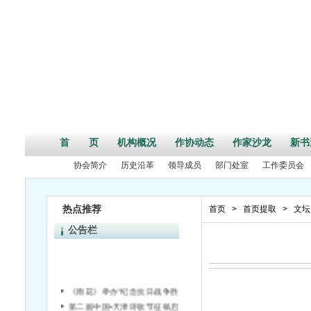
首 页
机构概况
作协动态
作家沙龙
新书
协会简介
历史沿革
领导成员
部门处室
工作委员会
热点推荐
首页
>
首页提取
>
文坛
公告栏
《雨花》举办“纪念抗日战争胜利70周年”活动征文启事
第二届中国•天津诗歌节征稿启事