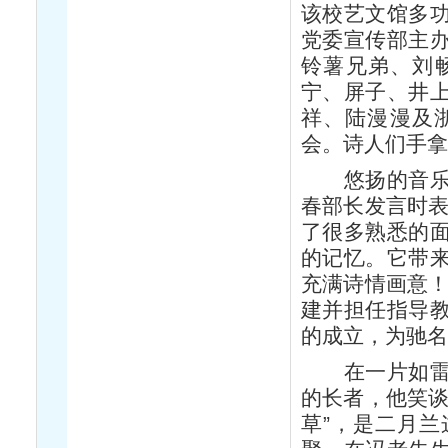
该校艺文馆多
党委宣传部主
铃薯兄弟、刘
宁、屏子、井
祥、陆漫漫及
会。诗人们手拿
悠扬的音乐声
春部长发言时表
了很多熟悉的
的记忆。它带
充满诗情画意！
建并担任指导
的成立，为驰名
在一片如雷的
的长者，他笑谈
草”，是二月