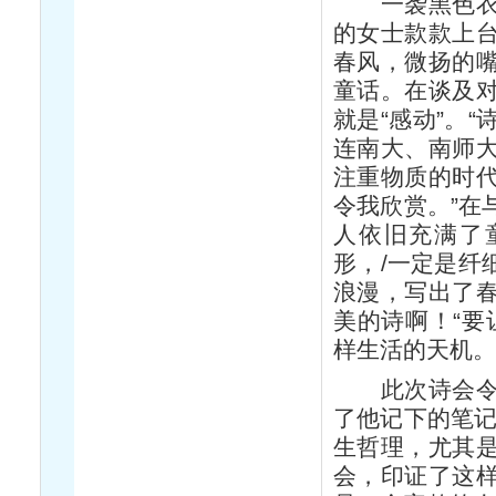
一袭黑色衣裙
的女士款款上
春风，微扬的
童话。在谈及
就是“感动”。
连南大、南师
注重物质的时
令我欣赏。”在
人依旧充满了
形，/一定是纤
浪漫，写出了
美的诗啊！“要
样生活的天机。
此次诗会令在
了他记下的笔记
生哲理，尤其
会，印证了这