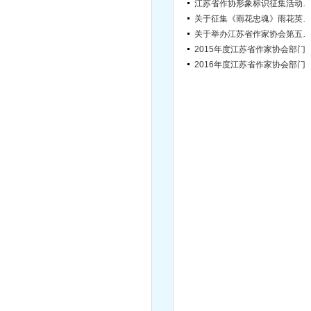
江苏省作协形象标识征集活动结果公告
关于征集《雨花忠魂》雨花英烈系列纪实文学丛书作者的通知
关于举办江苏省作家协会第五届“长江杯”文学评论奖的通知
2015年度江苏省作家协会部
2016年度江苏省作家协会部
江苏省网络作家协会会员发展工作细则