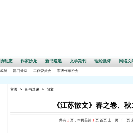
协动态
作家沙龙
新书速递
文学期刊
理论批评
网络文
成员
部门处室
工作委员会
市级作家协会
首页
>
新书速递
>
散文
《江苏散文》春之卷、秋
共有
1
页，本页是第
1
页
首页
上一页
下一页
全国清廉家风故事征文大赛启事