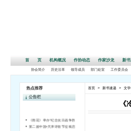
首 页
机构概况
作协动态
作家沙龙
新书
协会简介
历史沿革
领导成员
部门处室
工作委员会
热点推荐
首页
>
新书速递
>
文学
公告栏
《
《雨花》举办“纪念抗日战争胜利70周年”活动征文启事
第二届中国•天津诗歌节征稿启事
“安邦杯”小说征文大赛揭晓